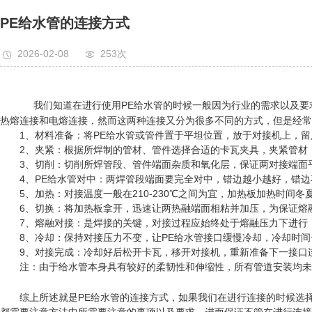
PE给水管的连接方式
2026-02-08
253次
我们知道在进行使用PE给水管的时候一般因为行业的需求以及要求
热熔连接和电熔连接，然而这两种连接又分为很多不同的方式，但是经常
1、材料准备：将PE给水管或管件置于平坦位置，放于对接机上，留足1
2、夹紧：根据所焊制的管材、管件选择合适的卡瓦夹具，夹紧管材
3、切削：切削所焊管段、管件端面杂质和氧化层，保证两对接端面
4、PE给水管对中：两焊管段端面要完全对中，错边越小越好，错边不
5、加热：对接温度一般在210-230℃之间为宜，加热板加热时间冬夏
6、切换：将加热板拿开，迅速让两热融端面相粘并加压，为保证熔
7、熔融对接：是焊接的关键，对接过程应始终处于熔融压力下进行，卷
8、冷却：保持对接压力不变，让PE给水管接口缓慢冷却，冷却时间
9、对接完成：冷却好后松开卡瓦，移开对接机，重新准备下一接口
注：由于给水管本身具有较好的柔韧性和伸缩性，所有管道安装均未考虑
综上所述就是PE给水管的连接方式，如果我们在进行连接的时候选择