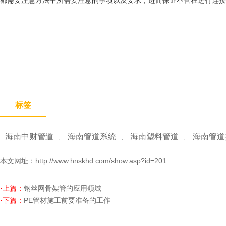
都需要注意方法中所需要注意的事项以及要求，进而保证不管在进行连接
标签
海南中财管道
海南管道系统
海南塑料管道
海南管道
,
,
,
本文网址：
http://www.hnskhd.com/show.asp?id=201
·上篇：
钢丝网骨架管的应用领域
·下篇：
PE管材施工前要准备的工作