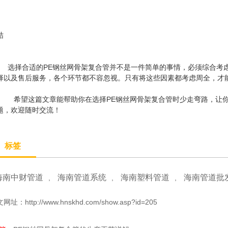
结
择合适的PE钢丝网骨架复合管并不是一件简单的事情，必须综合考虑
择以及售后服务，各个环节都不容忽视。只有将这些因素都考虑周全，才
望这篇文章能帮助你在选择PE钢丝网骨架复合管时少走弯路，让你
题，欢迎随时交流！
标签
海南中财管道
海南管道系统
海南塑料管道
海南管道批
,
,
,
文网址：
http://www.hnskhd.com/show.asp?id=205