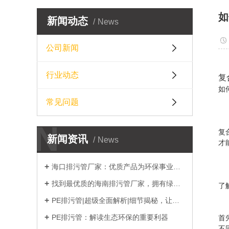
如
新闻动态
News
公司新闻
行业动态
复
如
常见问题
在
N
复
新闻资讯
News
才
海口排污管厂家：优质产品为环保事业护航
找到最优质的海南排污管厂家，拥有绿色环保的生
了
PE排污管|超级全面解析|细节揭秘，让你了解
PE排污管：解读生态环保的重要利器
首
不