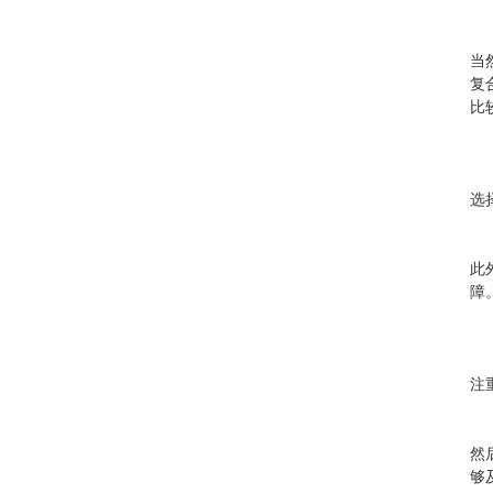
当
复
比
选
此
障
注
然
够