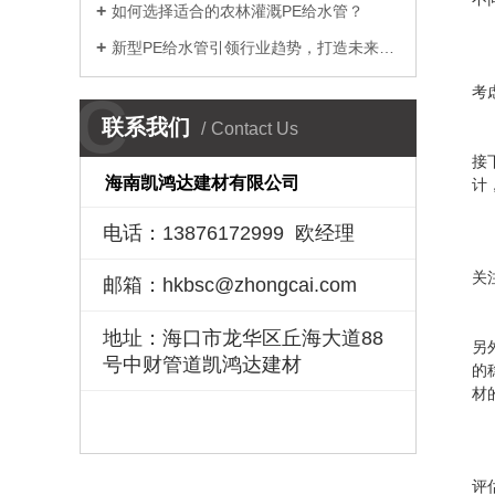
如何选择适合的农林灌溉PE给水管？
新型PE给水管引领行业趋势，打造未来安全供水
考
C
联系我们
Contact Us
接
海南凯鸿达建材有限公司
计
电话：13876172999 欧经理
关
邮箱：hkbsc@zhongcai.com
地址：海口市龙华区丘海大道88
另
号中财管道凯鸿达建材
的
材
评