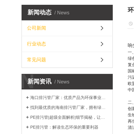
环
新闻动态
News
公司新闻
行业动态
响
一
‌
常见问题
复
国
N
‌
新闻资讯
News
欧
中
海口排污管厂家：优质产品为环保事业护航
‌
找到最优质的海南排污管厂家，拥有绿色环保的生
‌
PE排污管|超级全面解析|细节揭秘，让你了解
‌
PE排污管：解读生态环保的重要利器
‌