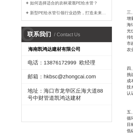
如何选择适合的农林灌溉PE给水管？
‌
新型PE给水管引领行业趋势，打造未来安全供水
‌增
‌
C
‌
联系我们
Contact Us
‌传
市
海南凯鸿达建材有限公司
农
电话：13876172999 欧经理
四
‌挑
邮箱：hkbsc@zhongcai.com
‌
‌
地址：海口市龙华区丘海大道88
‌
号中财管道凯鸿达建材
‌
‌循
目
‌低