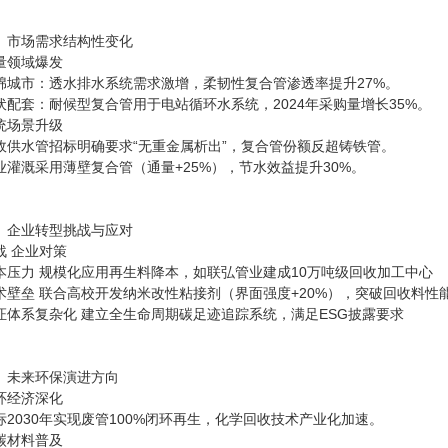
三、市场需求结构性变化‌
量领域爆发‌
海绵城市‌：透水排水系统需求激增，柔韧性复合管渗透率提升27%。
光伏配套‌：耐候型复合管用于电站循环水系统，2024年采购量增长35%。
统场景升级‌
政供水管招标明确要求“无重金属析出”，复合管份额反超铸铁管。
业灌溉采用薄壁复合管（通量+25%），节水效益提升30%。
、企业转型挑战与应对
战‌ ‌企业对策‌
成本压力‌ 规模化应用再生料降本，如联弘管业建成10万吨级回收加工中心
技术壁垒‌ 联合高校开发纳米改性粘接剂（界面强度+20%），突破回收料性
认证体系复杂化‌ 建立全生命周期碳足迹追踪系统，满足ESG披露要求
五、未来环保演进方向‌
环经济深化‌
标2030年实现废管100%闭环再生，化学回收技术产业化加速。
碳材料普及‌