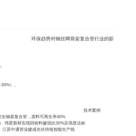
环保趋势对钢丝网骨架复合管行业的影
%。
30%）。
。
值‌ ‌技术案例‌
开发生物基复合管，原料可再生率40%
%） 伟星新材实现回收料掺混比30%且强度达标
 江苏中通管业建成光伏供电智能生产线