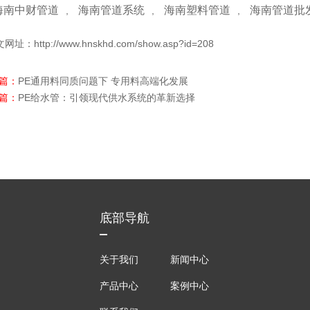
海南中财管道
海南管道系统
海南塑料管道
海南管道批
,
,
,
文网址：
http://www.hnskhd.com/show.asp?id=208
上篇：
PE通用料同质问题下 专用料高端化发展
下篇：
PE给水管：引领现代供水系统的革新选择
底部导航
关于我们
新闻中心
产品中心
案例中心