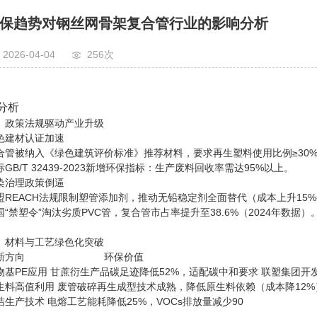
保趋势对钢丝网骨架复合管行业的影响分析
2026-04-04
256次
分析
、政策法规驱动产业升级‌
绿色建材认证加速‌
合管被纳入《绿色建筑评价标准》推荐材料，要求再生塑料使用比例≥30
标GB/T 32439-2023新增环保指标：生产废料回收率需达95%以上。
污染治理政策倒逼‌
盟REACH法规限制塑管添加剂，推动无铅稳定剂全面替代（成本上升15%-
国“禁塑令”淘汰劣质PVC管，复合管市占率提升至38.6%（2024年数据）
二、材料与工艺绿色化突破
‌创新方向‌ ‌ 环保价
生物基PE应用‌ 甘蔗衍生产品碳足迹降低52%，适配碳中和要求 联塑集团
再生料高值利用‌ 废管破碎再生成型技术成熟，降低原生料依赖（成本降12
清洁生产技术‌ 电熔工艺能耗降低25%，VOCs排放量减少90