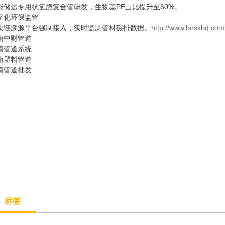
能储运专用抗氢脆复合管研发，生物基PE占比提升至60%。
数字化环保监管‌
块链溯源平台强制接入，实时监测管材碳排数据。
http://www.hnskhd.com
南中财管道
南管道系统
南塑料管道
南管道批发
标签