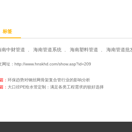
标签
海南中财管道
海南管道系统
海南塑料管道
海南管道批
,
,
,
文网址：
http://www.hnskhd.com/show.asp?id=209
上篇：
环保趋势对钢丝网骨架复合管行业的影响分析
下篇：
大口径PE给水管定制：满足各类工程需求的较好选择