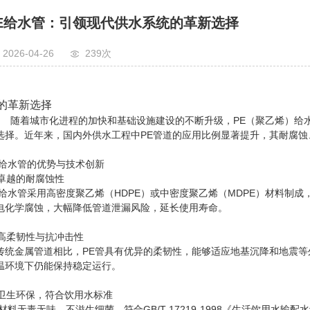
E给水管：引领现代供水系统的革新选择
2026-04-26
239次
的革新选择
着城市化进程的加快和基础设施建设的不断升级，PE（聚乙烯）给水
选择。近年来，国内外供水工程中PE管道的应用比例显著提升，其耐
E给水管的优势与技术创新
. 卓越的耐腐蚀性
E给水管采用高密度聚乙烯（HDPE）或中密度聚乙烯（MDPE）材料制
电化学腐蚀，大幅降低管道泄漏风险，延长使用寿命。
. 高柔韧性与抗冲击性
传统金属管道相比，PE管具有优异的柔韧性，能够适应地基沉降和地震
温环境下仍能保持稳定运行。
. 卫生环保，符合饮用水标准
E材料无毒无味，不滋生细菌，符合GB/T 17219-1998《生活饮用