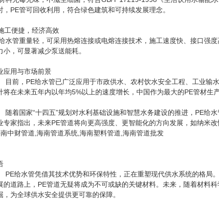
时，PE管可回收利用，符合绿色建筑和可持续发展理念。
. 施工便捷，经济高效
E给水管重量轻，可采用热熔连接或电熔连接技术，施工速度快、接口强
力小，可显著减少泵送能耗。
业应用与市场前景
前，PE给水管已广泛应用于市政供水、农村饮水安全工程、工业输水、
计将在未来五年内以年均5%以上的速度增长，中国作为最大的PE管材
着国家“十四五”规划对水利基础设施和智慧水务建设的推进，PE给水
业专家指出，未来PE管道将向更高强度、更智能化的方向发展，如纳米改
南中财管道,海南管道系统,海南塑料管道,海南管道批发
语
E给水管凭借其技术优势和环保特性，正在重塑现代供水系统的格局
展的道路上，PE管道无疑将成为不可或缺的关键材料。未来，随着材料科
掘，为全球供水安全提供更可靠的保障。