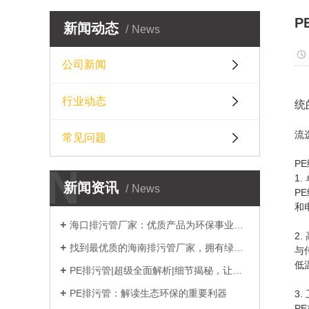
P
新闻动态
News
公司新闻
行业动态
统
随
流
常见问题
P
N
1
新闻资讯
News
P
和
海口排污管厂家：优质产品为环保事业护航
2
找到最优质的海南排污管厂家，拥有绿色环保的生
与
低
PE排污管|超级全面解析|细节揭秘，让你了解
PE排污管：解读生态环保的重要利器
3
P