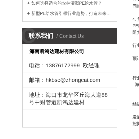
如何选择适合的农林灌溉PE给水管？
同
新型PE给水管引领行业趋势，打造未来安全供水
4
P
C
阻
联系我们
Contact Us
行
海南凯鸿达建材有限公司
目
预
电话：13876172999 欧经理
随
行
邮箱：hkbsc@zhongcai.com
海
地址：海口市龙华区丘海大道88
号中财管道凯鸿达建材
结
P
发
挖