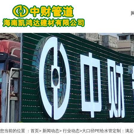
您当前的位置 ：首页> 新闻动态> 行业动态>大口径PE给水管定制：满