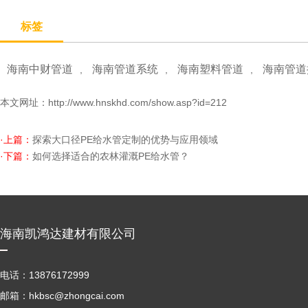
标签
海南中财管道
海南管道系统
海南塑料管道
海南管道
,
,
,
本文网址：
http://www.hnskhd.com/show.asp?id=212
·上篇：
探索大口径PE给水管定制的优势与应用领域
·下篇：
如何选择适合的农林灌溉PE给水管？
海南凯鸿达建材有限公司
电话：13876172999
邮箱：hkbsc@zhongcai.com