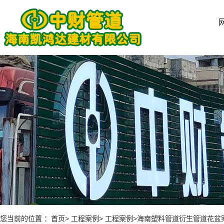
您当前的位置 ：首页> 工程案例> 工程案例>海南塑料管道衍生管道花盆